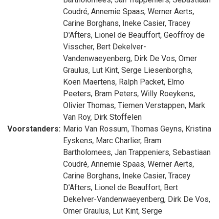
Coudré
,
Annemie Spaas
,
Werner Aerts
,
Carine Borghans
,
Ineke Casier
,
Tracey
D'Afters
,
Lionel de Beauffort
,
Geoffroy de
Visscher
,
Bert Dekelver-
Vandenwaeyenberg
,
Dirk De Vos
,
Omer
Graulus
,
Lut Kint
,
Serge Liesenborghs
,
Koen Maertens
,
Ralph Packet
,
Elmo
Peeters
,
Bram Peters
,
Willy Roeykens
,
Olivier Thomas
,
Tiemen Verstappen
,
Mark
Van Roy
,
Dirk Stoffelen
Voorstanders:
Mario Van Rossum
,
Thomas Geyns
,
Kristina
Eyskens
,
Marc Charlier
,
Bram
Bartholomees
,
Jan Trappeniers
,
Sebastiaan
Coudré
,
Annemie Spaas
,
Werner Aerts
,
Carine Borghans
,
Ineke Casier
,
Tracey
D'Afters
,
Lionel de Beauffort
,
Bert
Dekelver-Vandenwaeyenberg
,
Dirk De Vos
,
Omer Graulus
,
Lut Kint
,
Serge