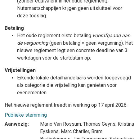
(zonder equivalent in het oude reglement).
Nutsmaatschappijen krijgen geen uitsluitsel voor
deze toeslag.
Betaling
Het oude reglement eiste betaling
voorafgaand aan
de vergunning
(geen betaling = geen vergunning). Het
nieuwe reglement legt een concrete deadline van 3
werkdagen vóór de startdatum op.
Vrijstellingen
Erkende lokale detailhandelaars worden toegevoegd
als categorie die vrijstelling kan genieten voor
evenementen.
Het nieuwe reglement treedt in werking op 17 april 2026.
Publieke stemming
Aanwezig:
Mario Van Rossum
,
Thomas Geyns
,
Kristina
Eyskens
,
Marc Charlier
,
Bram
Bartholomees
,
Jan Trappeniers
,
Sebastiaan